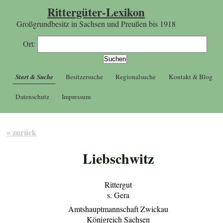
Rittergüter-Lexikon
Großgrundbesitz in Sachsen und Preußen bis 1918
Ort:
Start & Suche
Besitzersuche
Regionalsuche
Kontakt & Blog
Datenschutz
Impressum
« zurück
Liebschwitz
Rittergut
s. Gera
Amtshauptmannschaft Zwickau
Königreich Sachsen