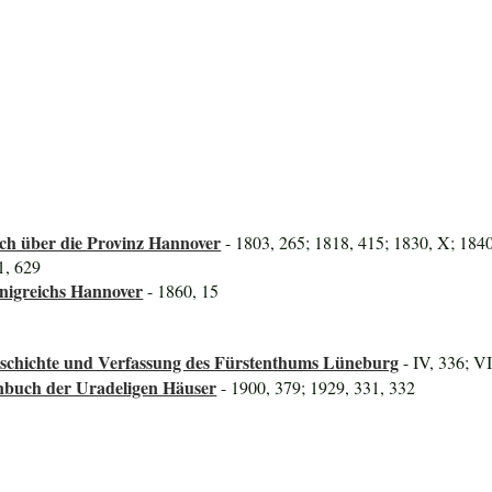
ch über die Provinz Hannover
- 1803, 265; 1818, 415; 1830, X; 184
1, 629
önigreichs Hannover
- 1860, 15
eschichte und Verfassung des Fürstenthums Lüneburg
- IV, 336; VI
nbuch der Uradeligen Häuser
- 1900, 379; 1929, 331, 332