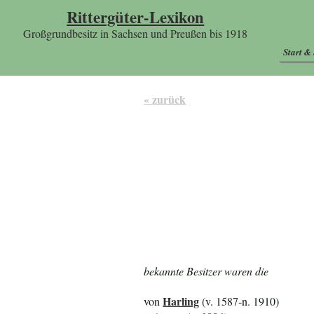
Rittergüter-Lexikon
Großgrundbesitz in Sachsen und Preußen bis 1918
Start &
« zurück
bekannte Besitzer waren die
Harling
von
(v. 1587-n. 1910)