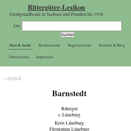
Rittergüter-Lexikon
Großgrundbesitz in Sachsen und Preußen bis 1918
Ort:
Start & Suche
Besitzersuche
Regionalsuche
Kontakt & Blog
Datenschutz
Impressum
« zurück
Barnstedt
Rittergut
s. Lüneburg
Kreis Lüneburg
Fürstentum Lüneburg