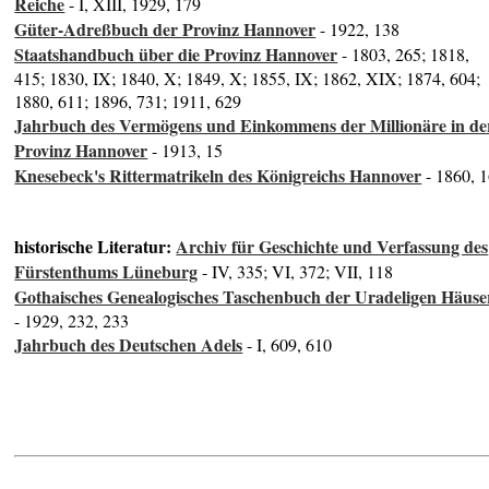
Reiche
- I, XIII, 1929, 179
Güter-Adreßbuch der Provinz Hannover
- 1922, 138
Staatshandbuch über die Provinz Hannover
- 1803, 265; 1818,
415; 1830, IX; 1840, X; 1849, X; 1855, IX; 1862, XIX; 1874, 604;
1880, 611; 1896, 731; 1911, 629
Jahrbuch des Vermögens und Einkommens der Millionäre in de
Provinz Hannover
- 1913, 15
Knesebeck's Rittermatrikeln des Königreichs Hannover
- 1860, 
historische Literatur:
Archiv für Geschichte und Verfassung des
Fürstenthums Lüneburg
- IV, 335; VI, 372; VII, 118
Gothaisches Genealogisches Taschenbuch der Uradeligen Häuse
- 1929, 232, 233
Jahrbuch des Deutschen Adels
- I, 609, 610