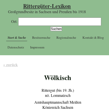
Rittergüter-Lexikon
Großgrundbesitz in Sachsen und Preußen bis 1918
Ort:
Start & Suche
Besitzersuche
Regionalsuche
Kontakt & Blog
Datenschutz
Impressum
« zurück
Wölkisch
Rittergut (bis 19. Jh.)
nö. Lommatzsch
Amtshauptmannschaft Meißen
Königreich Sachsen