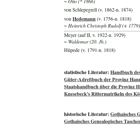
~ Otto (* 1866)
von Schlepegrell (v. 1862-n. 1874)
Hedemann
von
(v. 1756-n. 1818)
~ Heinrich Christoph Rudolf (+ 1779
Meyer (auf II, v. 1922-n. 1929)
~ Waldemar (20. Jh.)
Hüpede (v. 1791-n. 1818)
statistische Literatur:
Handbuch des
Güter-Adreßbuch der Provinz Han
Staatshandbuch über die Provinz 
Knesebeck's Rittermatrikeln des K
historische Literatur:
Gothaisches 
Gothaisches Genealogisches Tasche