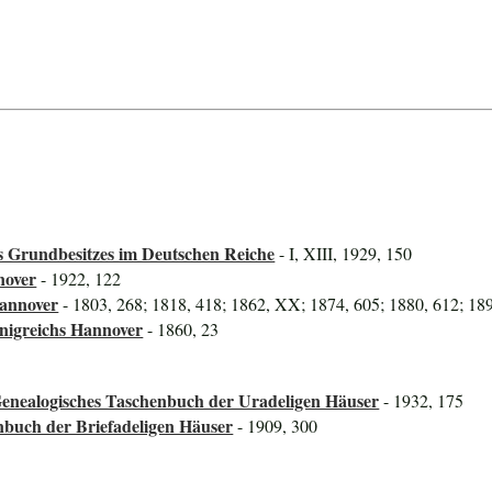
)
 Grundbesitzes im Deutschen Reiche
- I, XIII, 1929, 150
nover
- 1922, 122
Hannover
- 1803, 268; 1818, 418; 1862, XX; 1874, 605; 1880, 612; 189
önigreichs Hannover
- 1860, 23
Genealogisches Taschenbuch der Uradeligen Häuser
- 1932, 175
nbuch der Briefadeligen Häuser
- 1909, 300