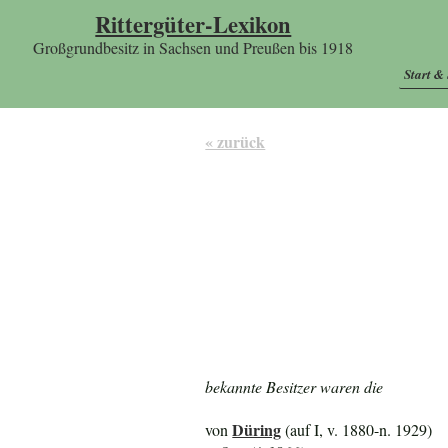
Rittergüter-Lexikon
Großgrundbesitz in Sachsen und Preußen bis 1918
Start &
« zurück
bekannte Besitzer waren die
Düring
von
(auf I, v. 1880-n. 1929)