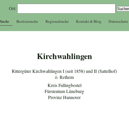
Ort:
 Suche
Besitzersuche
Regionalsuche
Kontakt & Blog
Datenschutz
Kirchwahlingen
Rittergüter Kirchwahlingen I (seit 1858) und II (Sattelhof)
ö. Rethem
Kreis Fallingbostel
Fürstentum Lüneburg
Provinz Hannover