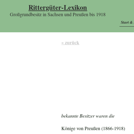
Rittergüter-Lexikon
Großgrundbesitz in Sachsen und Preußen bis 1918
Start &
« zurück
bekannte Besitzer waren die
Könige von Preußen (1866-1918)