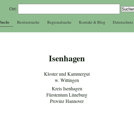
Ort:
 Suche
Besitzersuche
Regionalsuche
Kontakt & Blog
Datenschutz
Isenhagen
Kloster und Kammergut
w. Wittingen
Kreis Isenhagen
Fürstentum Lüneburg
Provinz Hannover