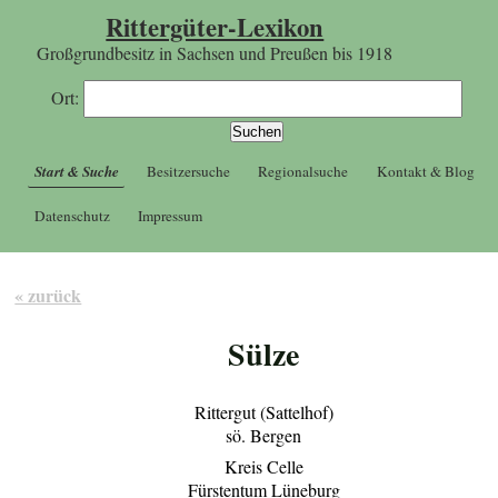
Rittergüter-Lexikon
Großgrundbesitz in Sachsen und Preußen bis 1918
Ort:
Start & Suche
Besitzersuche
Regionalsuche
Kontakt & Blog
Datenschutz
Impressum
« zurück
Sülze
Rittergut (Sattelhof)
sö. Bergen
Kreis Celle
Fürstentum Lüneburg