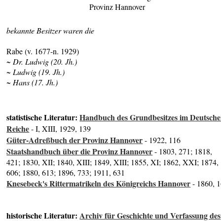
Provinz Hannover
bekannte Besitzer waren die
Rabe (v. 1677-n. 1929)
~ Dr. Ludwig (20. Jh.)
~ Ludwig (19. Jh.)
~ Hans (17. Jh.)
statistische Literatur:
Handbuch des Grundbesitzes im Deutsch
Reiche
- I, XIII, 1929, 139
Güter-Adreßbuch der Provinz Hannover
- 1922, 116
Staatshandbuch über die Provinz Hannover
- 1803, 271; 1818,
421; 1830, XII; 1840, XIII; 1849, XIII; 1855, XI; 1862, XXI; 1874,
606; 1880, 613; 1896, 733; 1911, 631
Knesebeck's Rittermatrikeln des Königreichs Hannover
- 1860, 
historische Literatur:
Archiv für Geschichte und Verfassung des