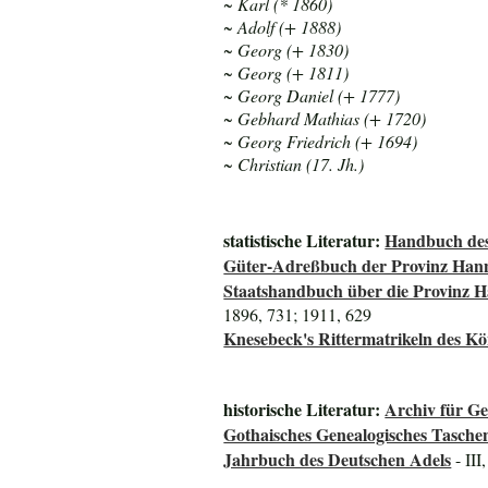
~ Karl (* 1860)
~ Adolf (+ 1888)
~ Georg (+ 1830)
~ Georg (+ 1811)
~ Georg Daniel (+ 1777)
~ Gebhard Mathias (+ 1720)
~ Georg Friedrich (+ 1694)
~ Christian (17. Jh.)
statistische Literatur:
Handbuch des
Güter-Adreßbuch der Provinz Han
Staatshandbuch über die Provinz 
1896, 731; 1911, 629
Knesebeck's Rittermatrikeln des K
historische Literatur:
Archiv für G
Gothaisches Genealogisches Tasche
Jahrbuch des Deutschen Adels
- III