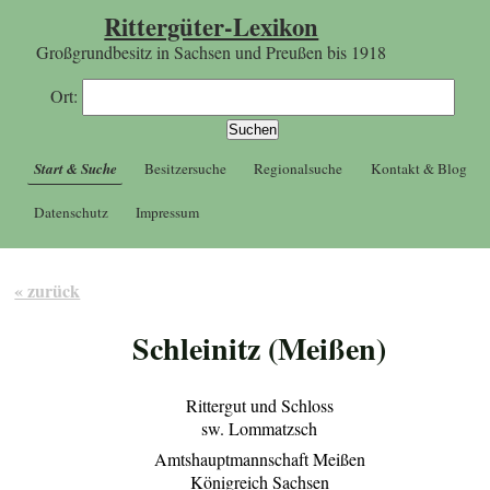
Rittergüter-Lexikon
Großgrundbesitz in Sachsen und Preußen bis 1918
Ort:
Start & Suche
Besitzersuche
Regionalsuche
Kontakt & Blog
Datenschutz
Impressum
« zurück
Schleinitz (Meißen)
Rittergut und Schloss
sw. Lommatzsch
Amtshauptmannschaft Meißen
Königreich Sachsen