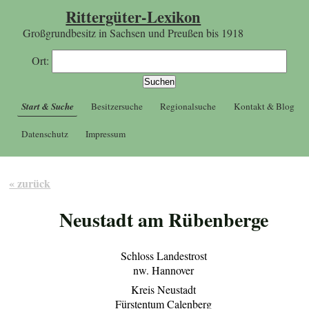
Rittergüter-Lexikon
Großgrundbesitz in Sachsen und Preußen bis 1918
Ort:
Start & Suche
Besitzersuche
Regionalsuche
Kontakt & Blog
Datenschutz
Impressum
« zurück
Neustadt am Rübenberge
Schloss Landestrost
nw. Hannover
Kreis Neustadt
Fürstentum Calenberg