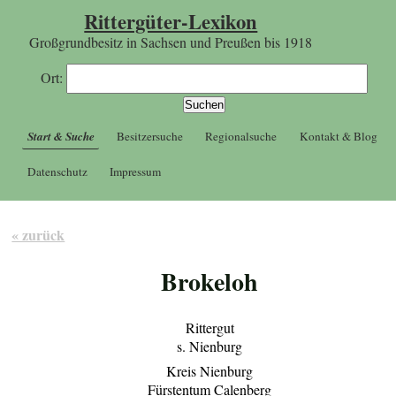
Rittergüter-Lexikon
Großgrundbesitz in Sachsen und Preußen bis 1918
Ort:
Start & Suche
Besitzersuche
Regionalsuche
Kontakt & Blog
Datenschutz
Impressum
« zurück
Brokeloh
Rittergut
s. Nienburg
Kreis Nienburg
Fürstentum Calenberg