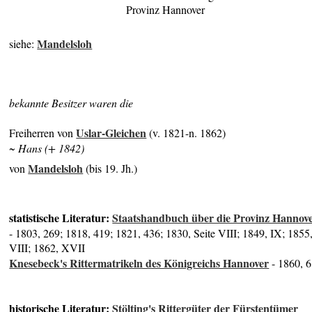
Provinz Hannover
Mandelsloh
siehe:
bekannte Besitzer waren die
Uslar-Gleichen
Freiherren von
(v. 1821-n. 1862)
~ Hans (+ 1842)
Mandelsloh
von
(bis 19. Jh.)
statistische Literatur:
Staatshandbuch über die Provinz Hannov
- 1803, 269; 1818, 419; 1821, 436; 1830, Seite VIII; 1849, IX; 1855
VIII; 1862, XVII
Knesebeck's Rittermatrikeln des Königreichs Hannover
- 1860, 6
historische Literatur:
Stölting's Rittergüter der Fürstentümer