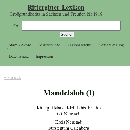
Rittergüter-Lexikon
Großgrundbesitz in Sachsen und Preußen bis 1918
Ort:
Start & Suche
Besitzersuche
Regionalsuche
Kontakt & Blog
Datenschutz
Impressum
« zurück
Mandelsloh (I)
Rittergut Mandelsloh I (bis 19. Jh.)
nö. Neustadt
Kreis Neustadt
Fürstentum Calenberg