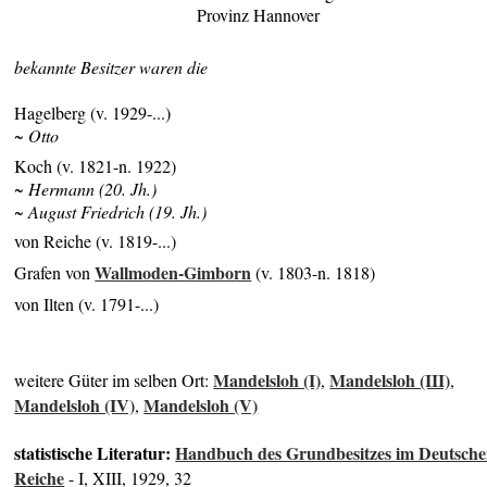
Provinz Hannover
bekannte Besitzer waren die
Hagelberg (v. 1929-...)
~ Otto
Koch (v. 1821-n. 1922)
~ Hermann (20. Jh.)
~ August Friedrich (19. Jh.)
von Reiche (v. 1819-...)
Wallmoden-Gimborn
Grafen von
(v. 1803-n. 1818)
von Ilten (v. 1791-...)
Mandelsloh (I)
Mandelsloh (III)
weitere Güter im selben Ort:
,
,
Mandelsloh (IV)
Mandelsloh (V)
,
statistische Literatur:
Handbuch des Grundbesitzes im Deutsch
Reiche
- I, XIII, 1929, 32