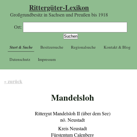
Rittergüter-Lexikon
Großgrundbesitz in Sachsen und Preußen bis 1918
Ort:
Start & Suche
Besitzersuche
Regionalsuche
Kontakt & Blog
Datenschutz
Impressum
« zurück
Mandelsloh
Rittergut Mandelsloh II (über dem See)
nö. Neustadt
Kreis Neustadt
Fürstentum Calenberg