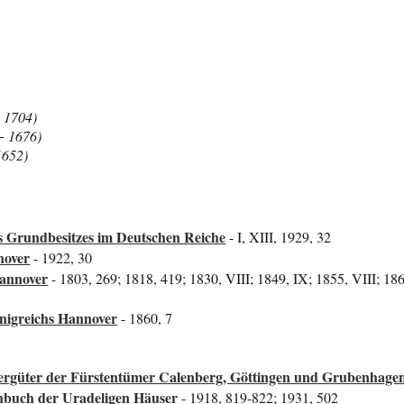
+ 1704)
+ 1676)
1652)
 Grundbesitzes im Deutschen Reiche
- I, XIII, 1929, 32
nover
- 1922, 30
Hannover
- 1803, 269; 1818, 419; 1830, VIII; 1849, IX; 1855, VIII; 18
önigreichs Hannover
- 1860, 7
ttergüter der Fürstentümer Calenberg, Göttingen und Grubenhage
nbuch der Uradeligen Häuser
- 1918, 819-822; 1931, 502