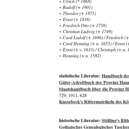
~ Ulrich (* 1868)
~ Rudolf (+ 1901)
~ Theodor (+ 1871)
~ Ernst (+ 1838)
~ Friedrich Otto (+ 1758)
~ Christian Ludwig (+ 1749)
~ Curd Ludolf (+ 1696) / Friedrich (
~ Curd Henning (+ n. 1655) / Ernst (
~ Ernst (+ v. 1633) / Christoph (+ n. 
~ Henning (+ n. 1582)
statistische Literatur:
Handbuch des
Güter-Adreßbuch der Provinz Han
Staatshandbuch über die Provinz 
729; 1911, 628
Knesebeck's Rittermatrikeln des K
historische Literatur:
Stölting's Ri
Gothaisches Genealogisches Tasche