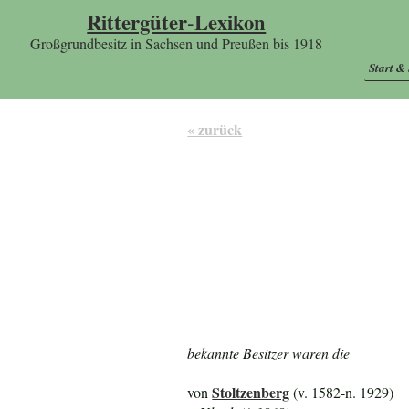
Rittergüter-Lexikon
Großgrundbesitz in Sachsen und Preußen bis 1918
Start &
« zurück
bekannte Besitzer waren die
Stoltzenberg
von
(v. 1582-n. 1929)