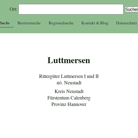
Ort:
 Suche
Besitzersuche
Regionalsuche
Kontakt & Blog
Datenschutz
Luttmersen
Rittergüter Luttmersen I und II
nö. Neustadt
Kreis Neustadt
Fürstentum Calenberg
Provinz Hannover