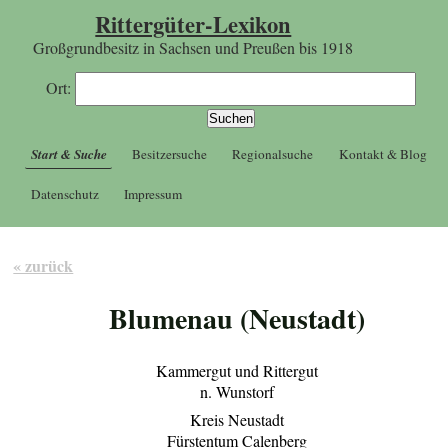
Rittergüter-Lexikon
Großgrundbesitz in Sachsen und Preußen bis 1918
Ort:
Start & Suche
Besitzersuche
Regionalsuche
Kontakt & Blog
Datenschutz
Impressum
« zurück
Blumenau (Neustadt)
Kammergut und Rittergut
n. Wunstorf
Kreis Neustadt
Fürstentum Calenberg