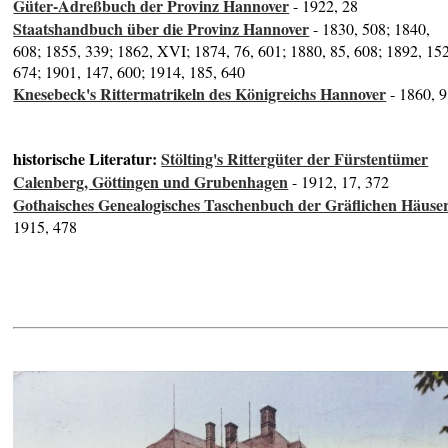
Güter-Adreßbuch der Provinz Hannover
- 1922, 28
Staatshandbuch über die Provinz Hannover
- 1830, 508; 1840,
608; 1855, 339; 1862, XVI; 1874, 76, 601; 1880, 85, 608; 1892, 152
674; 1901, 147, 600; 1914, 185, 640
Knesebeck's Rittermatrikeln des Königreichs Hannover
- 1860, 9
historische Literatur:
Stölting's Rittergüter der Fürstentümer
Calenberg, Göttingen und Grubenhagen
- 1912, 17, 372
Gothaisches Genealogisches Taschenbuch der Gräflichen Häuse
1915, 478