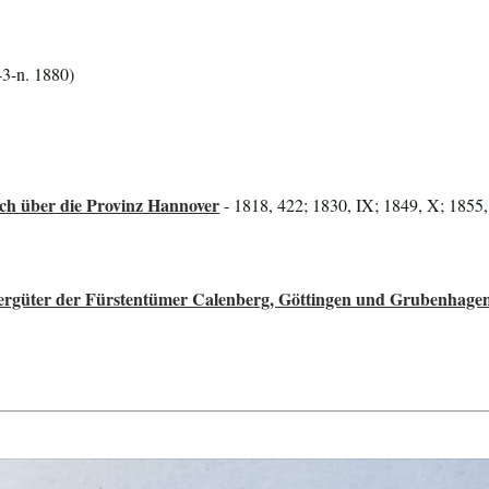
43-n. 1880)
ch über die Provinz Hannover
- 1818, 422; 1830, IX; 1849, X; 1855,
ttergüter der Fürstentümer Calenberg, Göttingen und Grubenhage