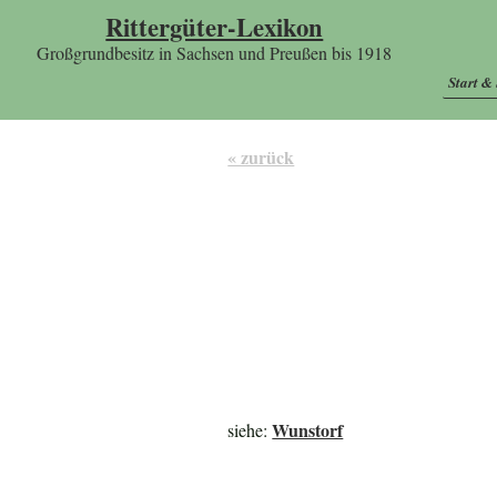
Rittergüter-Lexikon
Großgrundbesitz in Sachsen und Preußen bis 1918
Start &
« zurück
Wunstorf
siehe: