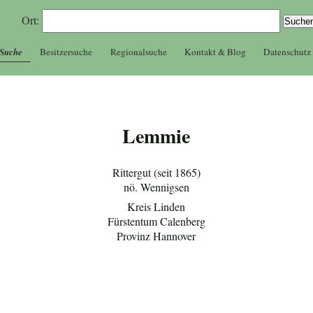
Ort:
 Suche
Besitzersuche
Regionalsuche
Kontakt & Blog
Datenschutz
Lemmie
Rittergut (seit 1865)
nö. Wennigsen
Kreis Linden
Fürstentum Calenberg
Provinz Hannover