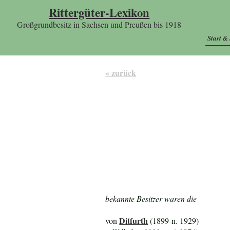
Rittergüter-Lexikon
Großgrundbesitz in Sachsen und Preußen bis 1918
Start &
« zurück
bekannte Besitzer waren die
Ditfurth
von
(1899-n. 1929)