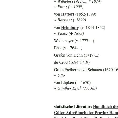
~ Wilhelm (1911-..., * 1874)
~ Franz (+ 1909)
Hattorf
von
(1852-1899)
~ Börries (+ 1899)
Heimburg
von
(v. 1844-1852)
~ Viktor (+ 1893)
Wedemeyer (v. 1777-...)
Ebel (v. 1764-...)
Grafen von Dehn (1719-...)
du Croß (1694-1719)
Grote Freiherren zu Schauen (1670-1
~ Otto
von Lüpken (...-1670)
~ Günther Erich (17. Jh.)
statistische Literatur:
Handbuch des
Güter-Adreßbuch der Provinz Han