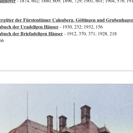
Hannover
- 1874, 602; 1880, 609; 1896, 729; 1901, 601; 1904, 576; 19
ttergüter der Fürstentümer Calenberg, Göttingen und Grubenhage
nbuch der Uradeligen Häuser
- 1930, 232; 1932, 156
nbuch der Briefadeligen Häuser
- 1912, 370, 371; 1928, 218
 66