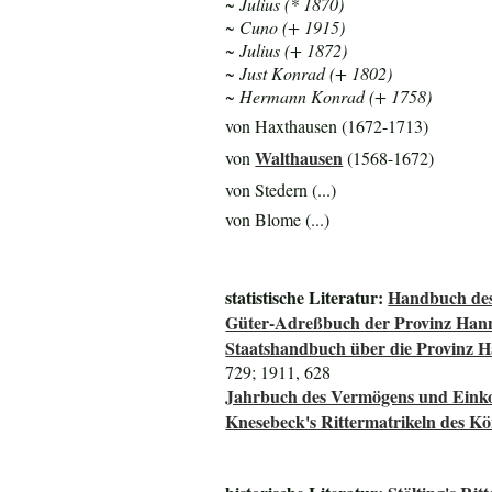
~ Julius (* 1870)
~ Cuno (+ 1915)
~ Julius (+ 1872)
~ Just Konrad (+ 1802)
~ Hermann Konrad (+ 1758)
von Haxthausen (1672-1713)
Walthausen
von
(1568-1672)
von Stedern (...)
von Blome (...)
statistische Literatur:
Handbuch des
Güter-Adreßbuch der Provinz Han
Staatshandbuch über die Provinz 
729; 1911, 628
Jahrbuch des Vermögens und Einko
Knesebeck's Rittermatrikeln des K