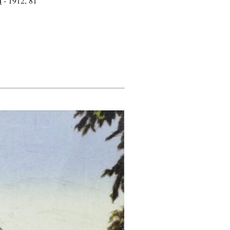
n
- 1912, 81