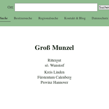
Ort:
 Suche
Besitzersuche
Regionalsuche
Kontakt & Blog
Datenschutz
Groß Munzel
Rittergut
sö. Wunstorf
Kreis Linden
Fürstentum Calenberg
Provinz Hannover