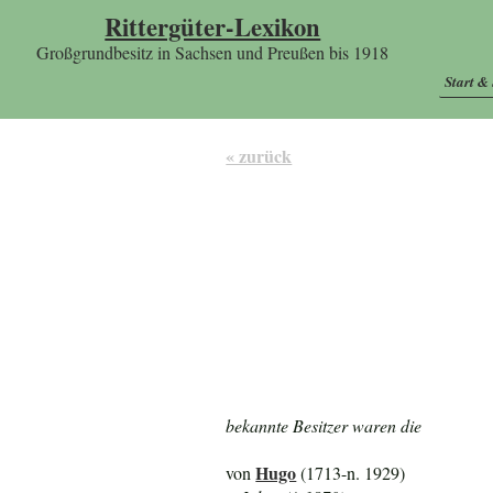
Rittergüter-Lexikon
Großgrundbesitz in Sachsen und Preußen bis 1918
Start &
« zurück
bekannte Besitzer waren die
Hugo
von
(1713-n. 1929)