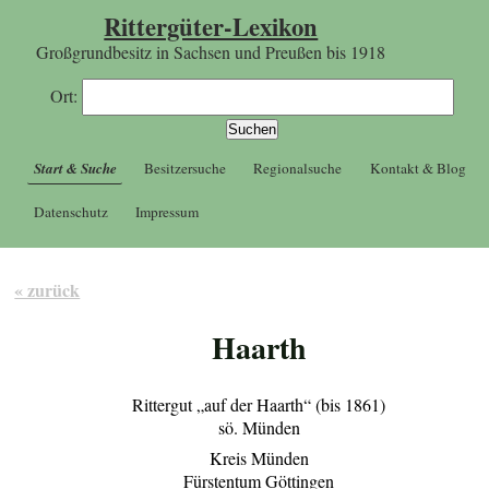
Rittergüter-Lexikon
Großgrundbesitz in Sachsen und Preußen bis 1918
Ort:
Start & Suche
Besitzersuche
Regionalsuche
Kontakt & Blog
Datenschutz
Impressum
« zurück
Haarth
Rittergut „auf der Haarth“ (bis 1861)
sö. Münden
Kreis Münden
Fürstentum Göttingen