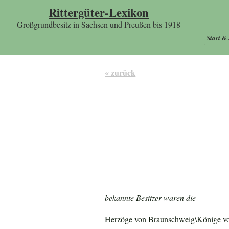
Rittergüter-Lexikon
Großgrundbesitz in Sachsen und Preußen bis 1918
Start &
« zurück
bekannte Besitzer waren die
Herzöge von Braunschweig\Könige von