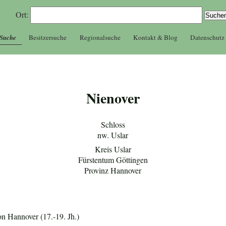
Ort:
 Suche
Besitzersuche
Regionalsuche
Kontakt & Blog
Datenschutz
Nienover
Schloss
nw. Uslar
Kreis Uslar
Fürstentum Göttingen
Provinz Hannover
 Hannover (17.-19. Jh.)