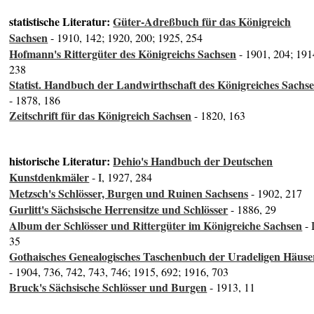
statistische Literatur:
Güter-Adreßbuch für das Königreich
Sachsen
- 1910, 142; 1920, 200; 1925, 254
Hofmann's Rittergüter des Königreichs Sachsen
- 1901, 204; 191
238
Statist. Handbuch der Landwirthschaft des Königreiches Sachs
- 1878, 186
Zeitschrift für das Königreich Sachsen
- 1820, 163
historische Literatur:
Dehio's Handbuch der Deutschen
Kunstdenkmäler
- I, 1927, 284
Metzsch's Schlösser, Burgen und Ruinen Sachsens
- 1902, 217
Gurlitt's Sächsische Herrensitze und Schlösser
- 1886, 29
Album der Schlösser und Rittergüter im Königreiche Sachsen
- I
35
Gothaisches Genealogisches Taschenbuch der Uradeligen Häuse
- 1904, 736, 742, 743, 746; 1915, 692; 1916, 703
Bruck's Sächsische Schlösser und Burgen
- 1913, 11