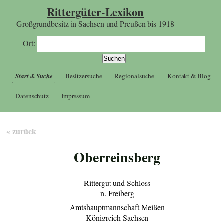
Rittergüter-Lexikon
Großgrundbesitz in Sachsen und Preußen bis 1918
Ort:
Start & Suche
Besitzersuche
Regionalsuche
Kontakt & Blog
Datenschutz
Impressum
« zurück
Oberreinsberg
Rittergut und Schloss
n. Freiberg
Amtshauptmannschaft Meißen
Königreich Sachsen