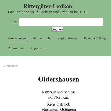
Rittergüter-Lexikon
Großgrundbesitz in Sachsen und Preußen bis 1918
Ort:
Start & Suche
Besitzersuche
Regionalsuche
Kontakt & Blog
Datenschutz
Impressum
« zurück
Oldershausen
Rittergut und Schloss
nö. Northeim
Kreis Osterode
Fürstentum Göttingen