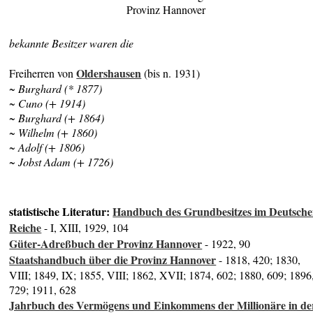
Provinz Hannover
bekannte Besitzer waren die
Oldershausen
Freiherren von
(bis n. 1931)
~ Burghard (* 1877)
~ Cuno (+ 1914)
~ Burghard (+ 1864)
~ Wilhelm (+ 1860)
~ Adolf (+ 1806)
~ Jobst Adam (+ 1726)
statistische Literatur:
Handbuch des Grundbesitzes im Deutsch
Reiche
- I, XIII, 1929, 104
Güter-Adreßbuch der Provinz Hannover
- 1922, 90
Staatshandbuch über die Provinz Hannover
- 1818, 420; 1830,
VIII; 1849, IX; 1855, VIII; 1862, XVII; 1874, 602; 1880, 609; 1896
729; 1911, 628
Jahrbuch des Vermögens und Einkommens der Millionäre in de