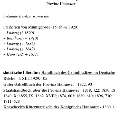
Provinz Hannover
bekannte Besitzer waren die
Minnigerode
Freiherren von
(15. Jh.-n. 1929)
~ Ludwig (* 1890)
~ Bernhard (+ 1910)
~ Ludwig (+ 1882)
~ Ludwig (+ 1847)
~ Hans (1/2, + 1611)
statistische Literatur:
Handbuch des Grundbesitzes im Deutsch
Reiche
- I, XIII, 1929, 105
Güter-Adreßbuch der Provinz Hannover
- 1922, 90
Staatshandbuch über die Provinz Hannover
- 1818, 422; 1830, I
1849, X; 1855, IX; 1862, XVIII; 1874, 603; 1880, 610; 1896, 730;
1911, 628
Knesebeck's Rittermatrikeln des Königreichs Hannover
- 1860, 