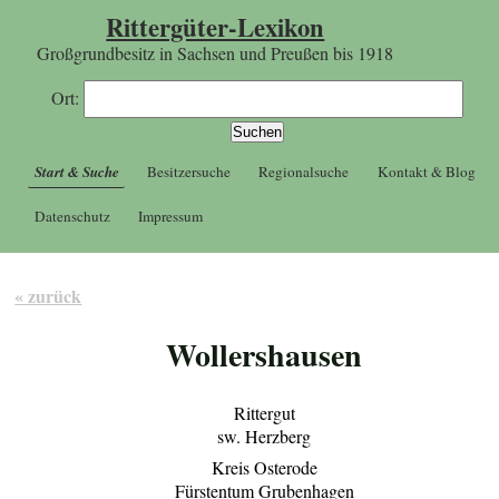
Rittergüter-Lexikon
Großgrundbesitz in Sachsen und Preußen bis 1918
Ort:
Start & Suche
Besitzersuche
Regionalsuche
Kontakt & Blog
Datenschutz
Impressum
« zurück
Wollershausen
Rittergut
sw. Herzberg
Kreis Osterode
Fürstentum Grubenhagen