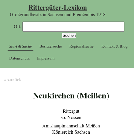
Rittergüter-Lexikon
Großgrundbesitz in Sachsen und Preußen bis 1918
Ort:
Start & Suche
Besitzersuche
Regionalsuche
Kontakt & Blog
Datenschutz
Impressum
« zurück
Neukirchen (Meißen)
Rittergut
sö. Nossen
Amtshauptmannschaft Meißen
Königreich Sachsen