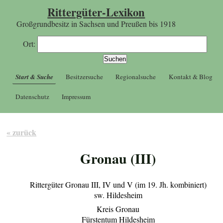
Rittergüter-Lexikon
Großgrundbesitz in Sachsen und Preußen bis 1918
Ort:
Start & Suche
Besitzersuche
Regionalsuche
Kontakt & Blog
Datenschutz
Impressum
« zurück
Gronau (III)
Rittergüter Gronau III, IV und V (im 19. Jh. kombiniert)
sw. Hildesheim
Kreis Gronau
Fürstentum Hildesheim