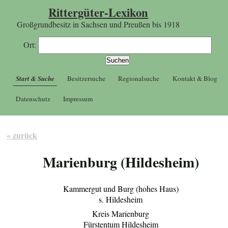
Rittergüter-Lexikon
Großgrundbesitz in Sachsen und Preußen bis 1918
Ort:
Start & Suche
Besitzersuche
Regionalsuche
Kontakt & Blog
Datenschutz
Impressum
« zurück
Marienburg (Hildesheim)
Kammergut und Burg (hohes Haus)
s. Hildesheim
Kreis Marienburg
Fürstentum Hildesheim