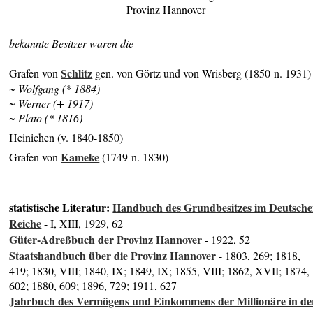
Provinz Hannover
bekannte Besitzer waren die
Schlitz
Grafen von
gen. von Görtz und von Wrisberg (1850-n. 1931)
~ Wolfgang (* 1884)
~ Werner (+ 1917)
~ Plato (* 1816)
Heinichen (v. 1840-1850)
Kameke
Grafen von
(1749-n. 1830)
statistische Literatur:
Handbuch des Grundbesitzes im Deutsch
Reiche
- I, XIII, 1929, 62
Güter-Adreßbuch der Provinz Hannover
- 1922, 52
Staatshandbuch über die Provinz Hannover
- 1803, 269; 1818,
419; 1830, VIII; 1840, IX; 1849, IX; 1855, VIII; 1862, XVII; 1874,
602; 1880, 609; 1896, 729; 1911, 627
Jahrbuch des Vermögens und Einkommens der Millionäre in de