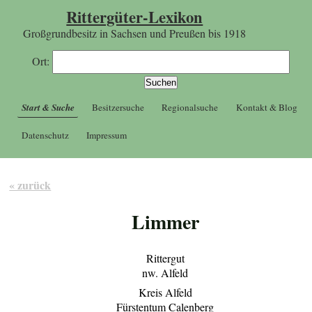
Rittergüter-Lexikon
Großgrundbesitz in Sachsen und Preußen bis 1918
Ort:
Start & Suche
Besitzersuche
Regionalsuche
Kontakt & Blog
Datenschutz
Impressum
« zurück
Limmer
Rittergut
nw. Alfeld
Kreis Alfeld
Fürstentum Calenberg