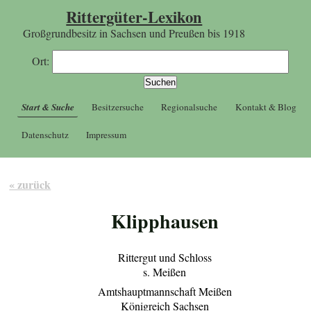
Rittergüter-Lexikon
Großgrundbesitz in Sachsen und Preußen bis 1918
Ort:
Start & Suche
Besitzersuche
Regionalsuche
Kontakt & Blog
Datenschutz
Impressum
« zurück
Klipphausen
Rittergut und Schloss
s. Meißen
Amtshauptmannschaft Meißen
Königreich Sachsen