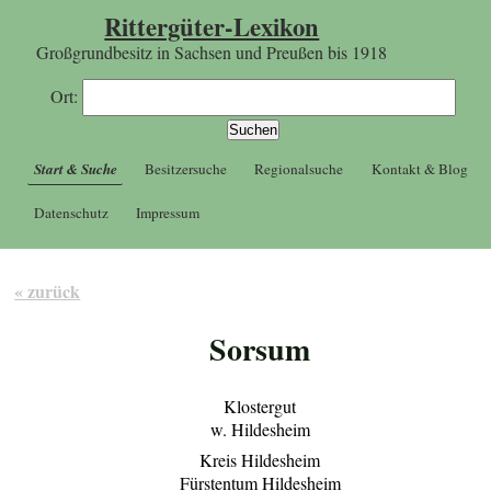
Rittergüter-Lexikon
Großgrundbesitz in Sachsen und Preußen bis 1918
Ort:
Start & Suche
Besitzersuche
Regionalsuche
Kontakt & Blog
Datenschutz
Impressum
« zurück
Sorsum
Klostergut
w. Hildesheim
Kreis Hildesheim
Fürstentum Hildesheim