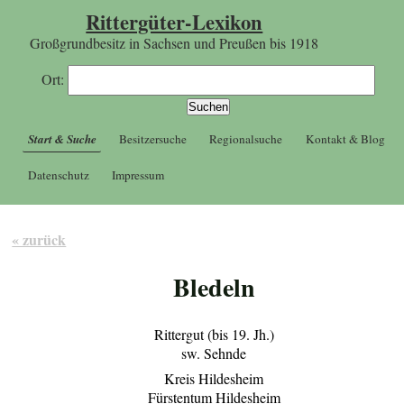
Rittergüter-Lexikon
Großgrundbesitz in Sachsen und Preußen bis 1918
Ort:
Start & Suche
Besitzersuche
Regionalsuche
Kontakt & Blog
Datenschutz
Impressum
« zurück
Bledeln
Rittergut (bis 19. Jh.)
sw. Sehnde
Kreis Hildesheim
Fürstentum Hildesheim