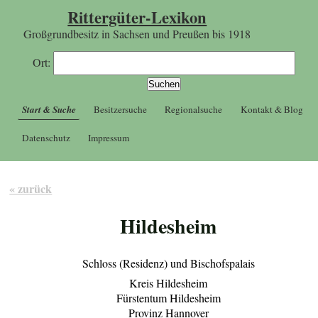
Rittergüter-Lexikon
Großgrundbesitz in Sachsen und Preußen bis 1918
Ort:
Start & Suche
Besitzersuche
Regionalsuche
Kontakt & Blog
Datenschutz
Impressum
« zurück
Hildesheim
Schloss (Residenz) und Bischofspalais
Kreis Hildesheim
Fürstentum Hildesheim
Provinz Hannover