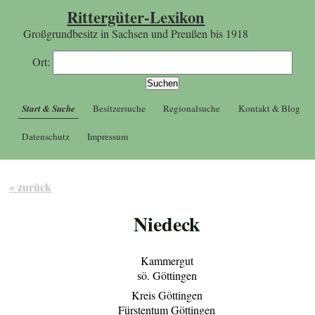
Rittergüter-Lexikon
Großgrundbesitz in Sachsen und Preußen bis 1918
Ort:
Start & Suche
Besitzersuche
Regionalsuche
Kontakt & Blog
Datenschutz
Impressum
« zurück
Niedeck
Kammergut
sö. Göttingen
Kreis Göttingen
Fürstentum Göttingen