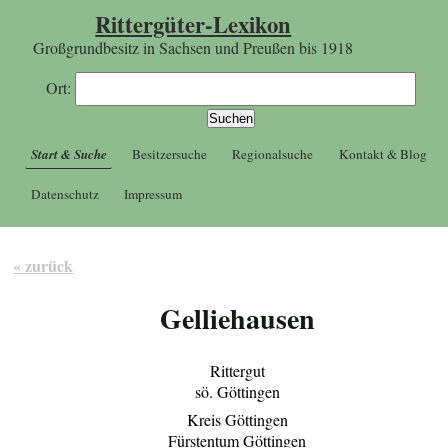
Rittergüter-Lexikon
Großgrundbesitz in Sachsen und Preußen bis 1918
Ort:
Start & Suche
Besitzersuche
Regionalsuche
Kontakt & Blog
Datenschutz
Impressum
« zurück
Gelliehausen
Rittergut
sö. Göttingen
Kreis Göttingen
Fürstentum Göttingen