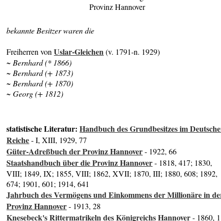
Provinz Hannover
bekannte Besitzer waren die
Uslar-Gleichen
Freiherren von
(v. 1791-n. 1929)
~ Bernhard (* 1866)
~ Bernhard (+ 1873)
~ Bernhard (+ 1870)
~ Georg (+ 1812)
statistische Literatur:
Handbuch des Grundbesitzes im Deutsch
Reiche
- I, XIII, 1929, 77
Güter-Adreßbuch der Provinz Hannover
- 1922, 66
Staatshandbuch über die Provinz Hannover
- 1818, 417; 1830,
VIII; 1849, IX; 1855, VIII; 1862, XVII; 1870, III; 1880, 608; 1892,
674; 1901, 601; 1914, 641
Jahrbuch des Vermögens und Einkommens der Millionäre in de
Provinz Hannover
- 1913, 28
Knesebeck's Rittermatrikeln des Königreichs Hannover
- 1860, 