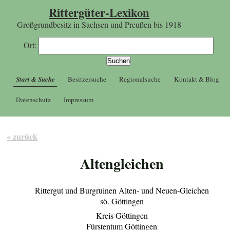
Rittergüter-Lexikon
Großgrundbesitz in Sachsen und Preußen bis 1918
Ort:
Start & Suche
Besitzersuche
Regionalsuche
Kontakt & Blog
Datenschutz
Impressum
« zurück
Altengleichen
Rittergut und Burgruinen Alten- und Neuen-Gleichen
sö. Göttingen
Kreis Göttingen
Fürstentum Göttingen