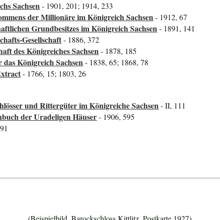
ichs Sachsen
- 1901, 201; 1914, 233
mmens der Millionäre im Königreich Sachsen
- 1912, 67
aftlichen Grundbesitzes im Königreich Sachsen
- 1891, 141
hafts-Gesellschaft
- 1886, 372
haft des Königreiches Sachsen
- 1878, 185
ür das Königreich Sachsen
- 1838, 65; 1868, 78
xtract
- 1766, 15; 1803, 26
lösser und Rittergüter im Königreiche Sachsen
- II, 111
nbuch der Uradeligen Häuser
- 1906, 595
591
(Beispielbild, Barockschloss Kittlitz, Postkarte 1927)