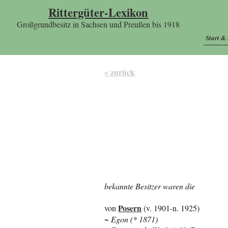
Rittergüter-Lexikon
Großgrundbesitz in Sachsen und Preußen bis 1918
Start &
« zurück
bekannte Besitzer waren die
Posern
von
(v. 1901-n. 1925)
~ Egon (* 1871)