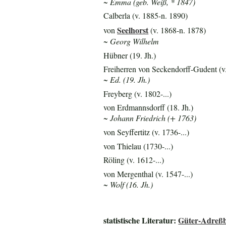
~ Emma (geb. Weiß, * 1847)
Calberla (v. 1885-n. 1890)
Seelhorst
von
(v. 1868-n. 1878)
~ Georg Wilhelm
Hübner (19. Jh.)
Freiherren von Seckendorff-Gudent (v.
~ Ed. (19. Jh.)
Freyberg (v. 1802-...)
von Erdmannsdorff (18. Jh.)
~ Johann Friedrich (+ 1763)
von Seyffertitz (v. 1736-...)
von Thielau (1730-...)
Röling (v. 1612-...)
von Mergenthal (v. 1547-...)
~ Wolf (16. Jh.)
statistische Literatur:
Güter-Adreßb