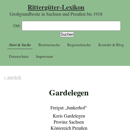
Rittergüter-Lexikon
Großgrundbesitz in Sachsen und Preußen bis 1918
Ort:
Start & Suche
Besitzersuche
Regionalsuche
Kontakt & Blog
Datenschutz
Impressum
« zurück
Gardelegen
Freigut „Junkerhof“
Kreis Gardelegen
Provinz Sachsen
Königreich Preußen