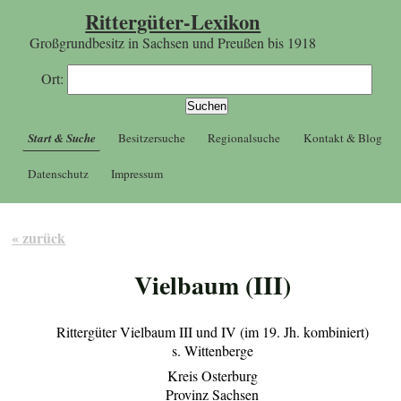
Rittergüter-Lexikon
Großgrundbesitz in Sachsen und Preußen bis 1918
Ort:
Start & Suche
Besitzersuche
Regionalsuche
Kontakt & Blog
Datenschutz
Impressum
« zurück
Vielbaum (III)
Rittergüter Vielbaum III und IV (im 19. Jh. kombiniert)
s. Wittenberge
Kreis Osterburg
Provinz Sachsen