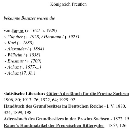
Königreich Preußen
bekannte Besitzer waren die
Jagow
von
(v. 1627-n. 1929)
~ Günther (+ 1928) / Hermann (+ 1923)
~ Karl (+ 1888)
~ Alexander (+ 1864)
~ Wilhelm (+ 1838)
~ Erasmus (+ 1709)
~ Achaz (v. 1677-...)
~ Achaz (17. Jh.)
statistische Literatur:
Güter-Adreßbuch für die Provinz Sachse
1906, 80; 1913, 76; 1922, 64; 1929, 92
Handbuch des Grundbesitzes im Deutschen Reiche
- I, V, 1880,
324; 1899, 198
Adressbuch des Grundbesitzes in der Provinz Sachsen
- 1872, 1
Rauer's Handmatrikel der Preussischen Rittergüter
- 1857, 126