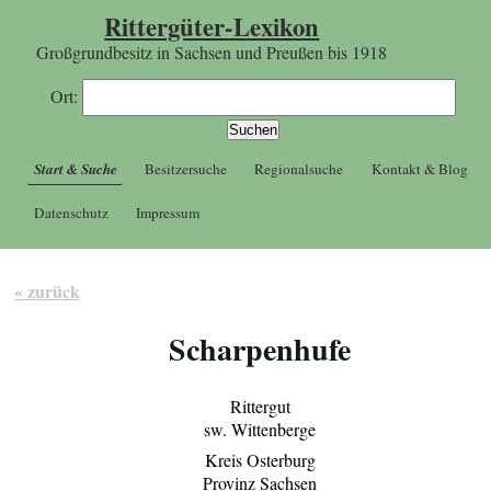
Rittergüter-Lexikon
Großgrundbesitz in Sachsen und Preußen bis 1918
Ort:
Start & Suche
Besitzersuche
Regionalsuche
Kontakt & Blog
Datenschutz
Impressum
« zurück
Scharpenhufe
Rittergut
sw. Wittenberge
Kreis Osterburg
Provinz Sachsen