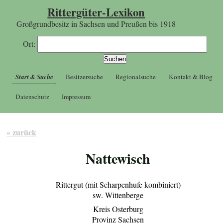
Rittergüter-Lexikon
Großgrundbesitz in Sachsen und Preußen bis 1918
Ort:
Start & Suche
Besitzersuche
Regionalsuche
Kontakt & Blog
Datenschutz
Impressum
« zurück
Nattewisch
Rittergut (mit Scharpenhufe kombiniert)
sw. Wittenberge
Kreis Osterburg
Provinz Sachsen