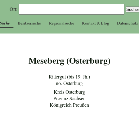
Ort:
 Suche
Besitzersuche
Regionalsuche
Kontakt & Blog
Datenschutz
Meseberg (Osterburg)
Rittergut (bis 19. Jh.)
nö. Osterburg
Kreis Osterburg
Provinz Sachsen
Königreich Preußen