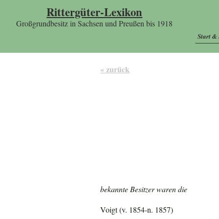
Rittergüter-Lexikon
Großgrundbesitz in Sachsen und Preußen bis 1918
Start &
« zurück
bekannte Besitzer waren die
Voigt (v. 1854-n. 1857)