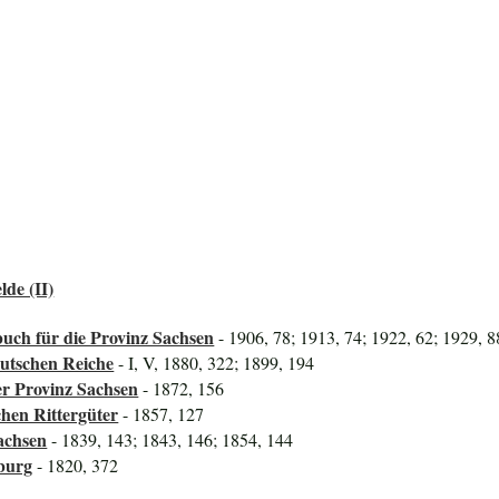
lde (II)
uch für die Provinz Sachsen
- 1906, 78; 1913, 74; 1922, 62; 1929, 8
utschen Reiche
- I, V, 1880, 322; 1899, 194
er Provinz Sachsen
- 1872, 156
hen Rittergüter
- 1857, 127
achsen
- 1839, 143; 1843, 146; 1854, 144
burg
- 1820, 372