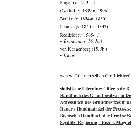
Finger (v. 1913-...)
Overhof (v. 1899-n. 1906)
Bethke (v. 1854-n. 1880)
Schulze (v. 1820-n. 1843)
Redtfeldt (v. 1565-...)
~ Brandanius (16. Jh.)
von Kannenberg (15. Jh.)
~ Claus
Lichterfe
weitere Güter im selben Ort:
statistische Literatur:
Güter-Adreßb
Handbuch des Grundbesitzes im De
Adressbuch des Grundbesitzes in d
Rauer's Handmatrikel der Preussisc
Baensch's Handbuch der Provinz S
Seydlitz' Regierungs-Bezirk Magde