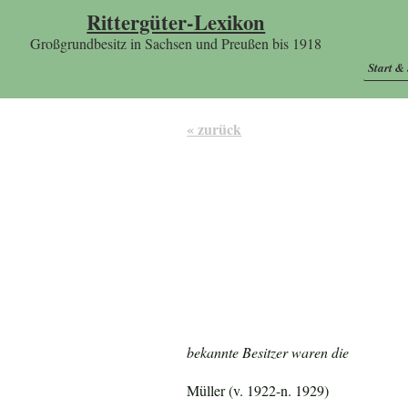
Rittergüter-Lexikon
Großgrundbesitz in Sachsen und Preußen bis 1918
Start &
« zurück
bekannte Besitzer waren die
Müller (v. 1922-n. 1929)