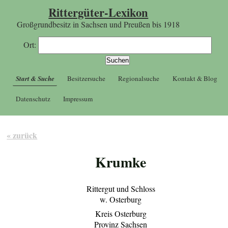
Rittergüter-Lexikon
Großgrundbesitz in Sachsen und Preußen bis 1918
Ort:
Start & Suche
Besitzersuche
Regionalsuche
Kontakt & Blog
Datenschutz
Impressum
« zurück
Krumke
Rittergut und Schloss
w. Osterburg
Kreis Osterburg
Provinz Sachsen