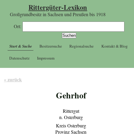
Rittergüter-Lexikon
Großgrundbesitz in Sachsen und Preußen bis 1918
Ort:
Start & Suche
Besitzersuche
Regionalsuche
Kontakt & Blog
Datenschutz
Impressum
« zurück
Gehrhof
Rittergut
n. Osterburg
Kreis Osterburg
Provinz Sachsen