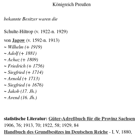
Königreich Preußen
bekannte Besitzer waren die
Schulte-Hiltrop (v. 1922-n. 1929)
Jagow
von
(v. 1592-n. 1913)
~ Wilhelm (+ 1919)
~ Adolf (+ 1881)
~ Achaz (+ 1809)
~ Friedrich (+ 1756)
~ Siegfried (+ 1714)
~ Arnold (+ 1713)
~ Siegfried (+ 1676)
~ Jakob (17. Jh.)
~ Arend (16. Jh.)
statistische Literatur:
Güter-Adreßbuch für die Provinz Sachse
1906, 76; 1913, 70; 1922, 58; 1929, 84
Handbuch des Grundbesitzes im Deutschen Reiche
- I, V, 1880,