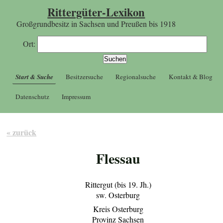
Rittergüter-Lexikon
Großgrundbesitz in Sachsen und Preußen bis 1918
Ort:
Start & Suche
Besitzersuche
Regionalsuche
Kontakt & Blog
Datenschutz
Impressum
« zurück
Flessau
Rittergut (bis 19. Jh.)
sw. Osterburg
Kreis Osterburg
Provinz Sachsen