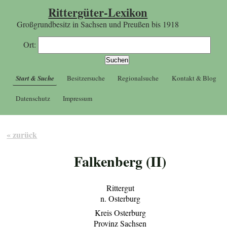
Rittergüter-Lexikon
Großgrundbesitz in Sachsen und Preußen bis 1918
Ort:
Start & Suche
Besitzersuche
Regionalsuche
Kontakt & Blog
Datenschutz
Impressum
« zurück
Falkenberg (II)
Rittergut
n. Osterburg
Kreis Osterburg
Provinz Sachsen