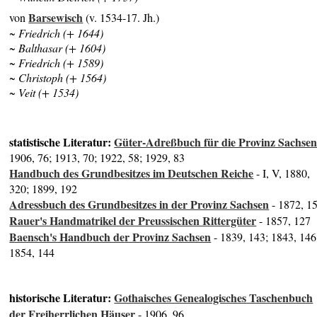
Barsewisch
von
(v. 1534-17. Jh.)
~ Friedrich (+ 1644)
~ Balthasar (+ 1604)
~ Friedrich (+ 1589)
~ Christoph (+ 1564)
~ Veit (+ 1534)
statistische Literatur:
Güter-Adreßbuch für die Provinz Sachse
1906, 76; 1913, 70; 1922, 58; 1929, 83
Handbuch des Grundbesitzes im Deutschen Reiche
- I, V, 1880,
320; 1899, 192
Adressbuch des Grundbesitzes in der Provinz Sachsen
- 1872, 1
Rauer's Handmatrikel der Preussischen Rittergüter
- 1857, 127
Baensch's Handbuch der Provinz Sachsen
- 1839, 143; 1843, 146
1854, 144
historische Literatur:
Gothaisches Genealogisches Taschenbuch
der Freiherrlichen Häuser
- 1906, 96