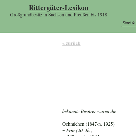
Rittergüter-Lexikon
Großgrundbesitz in Sachsen und Preußen bis 1918
Start &
« zurück
bekannte Besitzer waren die
Oehmichen (1847-n. 1925)
~ Fritz (20. Jh.)