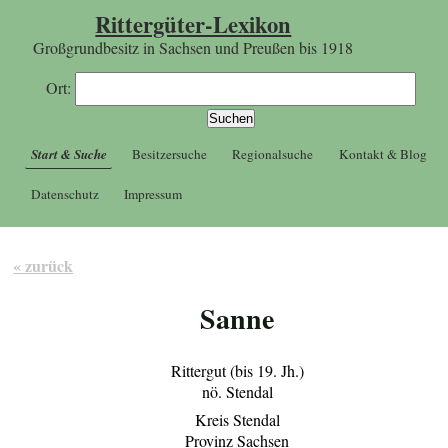
Rittergüter-Lexikon
Großgrundbesitz in Sachsen und Preußen bis 1918
Ort:
Start & Suche
Besitzersuche
Regionalsuche
Kontakt & Blog
Datenschutz
Impressum
« zurück
Sanne
Rittergut (bis 19. Jh.)
nö. Stendal
Kreis Stendal
Provinz Sachsen