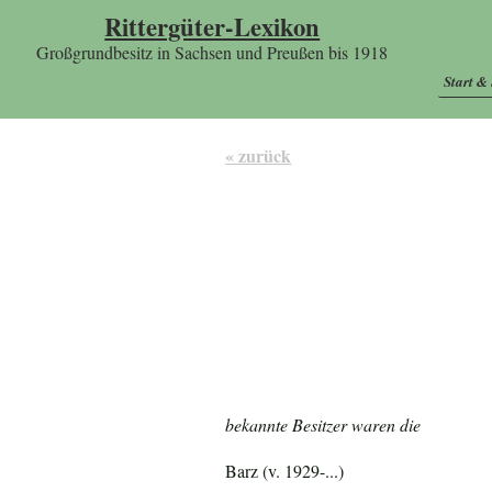
Rittergüter-Lexikon
Großgrundbesitz in Sachsen und Preußen bis 1918
Start &
« zurück
bekannte Besitzer waren die
Barz (v. 1929-...)