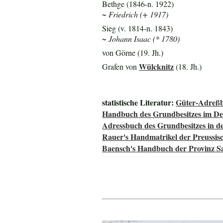
Bethge (1846-n. 1922)
~ Friedrich (+ 1917)
Sieg (v. 1814-n. 1843)
~ Johann Isaac (* 1780)
von Görne (19. Jh.)
Wülcknitz
Grafen von
(18. Jh.)
statistische Literatur:
Güter-Adreßb
Handbuch des Grundbesitzes im De
Adressbuch des Grundbesitzes in d
Rauer's Handmatrikel der Preussisc
Baensch's Handbuch der Provinz S