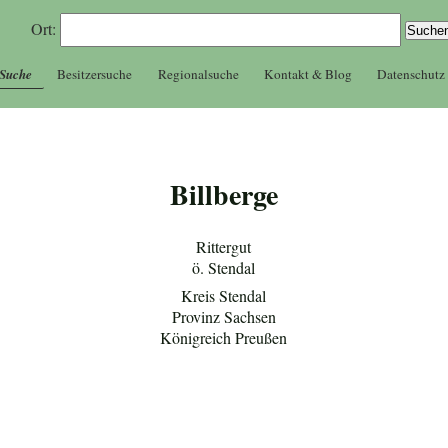
Ort:
 Suche
Besitzersuche
Regionalsuche
Kontakt & Blog
Datenschutz
Billberge
Rittergut
ö. Stendal
Kreis Stendal
Provinz Sachsen
Königreich Preußen