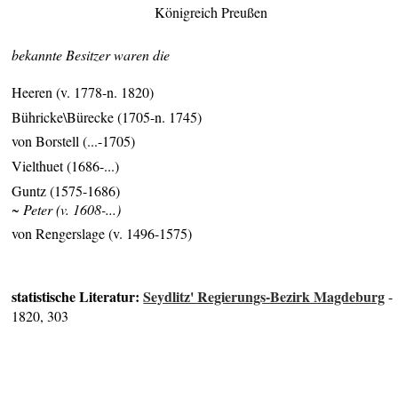
Königreich Preußen
bekannte Besitzer waren die
Heeren (v. 1778-n. 1820)
Bühricke\Bürecke (1705-n. 1745)
von Borstell (...-1705)
Vielthuet (1686-...)
Guntz (1575-1686)
~ Peter (v. 1608-...)
von Rengerslage (v. 1496-1575)
statistische Literatur:
Seydlitz' Regierungs-Bezirk Magdeburg
-
1820, 303