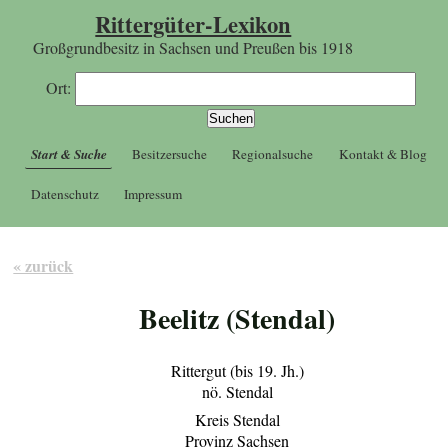
Rittergüter-Lexikon
Großgrundbesitz in Sachsen und Preußen bis 1918
Ort:
Start & Suche
Besitzersuche
Regionalsuche
Kontakt & Blog
Datenschutz
Impressum
« zurück
Beelitz (Stendal)
Rittergut (bis 19. Jh.)
nö. Stendal
Kreis Stendal
Provinz Sachsen