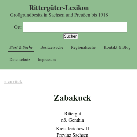
Rittergüter-Lexikon
Großgrundbesitz in Sachsen und Preußen bis 1918
Ort:
Start & Suche
Besitzersuche
Regionalsuche
Kontakt & Blog
Datenschutz
Impressum
« zurück
Zabakuck
Rittergut
nö. Genthin
Kreis Jerichow II
Provinz Sachsen